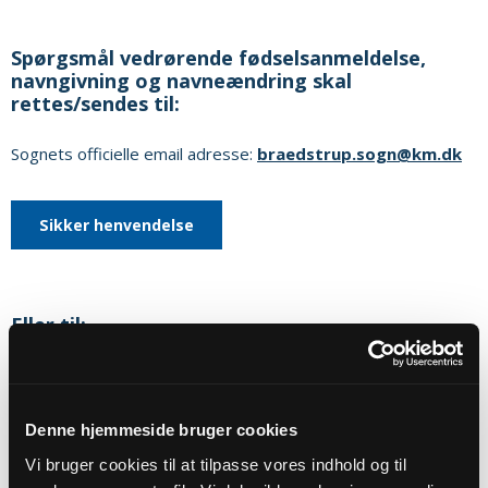
Spørgsmål vedrørende fødselsanmeldelse,
navngivning og navneændring skal
rettes/sendes til:
Sognets officielle email adresse:
braedstrup.sogn@km.dk
Sikker henvendelse
Eller til:
Kirkekontoret
Kirkegade 11
8740
Brædstrup
Denne hjemmeside bruger cookies
E-mail:
braedstrup.sogn@KM.DK
Vi bruger cookies til at tilpasse vores indhold og til
Hjemmeside:
https://bakkelandetspastorat.dk/