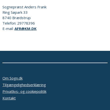
Sognepræst
Anders Frank
Ring Søpark 33
8740
Brædstrup
Telefon:
29778396
E-mail:
AFR@KM.DK
Om Sogn.dk
Tilgængelighedserklæring
Privatlivs- og cookiepolitik
Kontakt