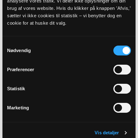
analysere vores trafik. Vi deler ikke oplysninger om din
brug af vores website. Hvis du klikker på knappen ’Afvis,’
sætter vi ikke cookies til statistik – vi benytter dog en
Eller til:
cookie for at huske dit valg.
Sognepræst
Anders Frank
Ring Søpark 33
Samtykkevalg
8740
Brædstrup
Nødvendig
Telefon:
29778396
E-mail:
AFR@KM.DK
Præferencer
Dog skal eventuelle spørgsmål vedrørende
Statistik
faderskab rettes til:
Marketing
Hjemmeside:
Familieretshuset
Spørgsmål vedrørende dødsfald og begravelse
skal rettes/sendes til
Vis detaljer