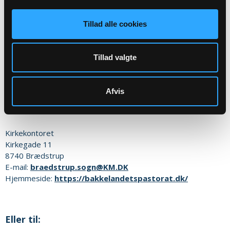
begravelsesmyndigheden:
Tillad alle cookies
Sognets officielle email adresse:
braedstrup.sogn@km.dk
Tillad valgte
Sikker henvendelse
Afvis
Eller til:
Kirkekontoret
Kirkegade 11
8740
Brædstrup
E-mail:
braedstrup.sogn@KM.DK
Hjemmeside:
https://bakkelandetspastorat.dk/
Eller til: