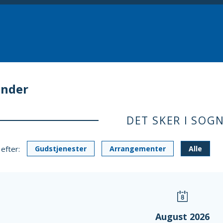
ender
DET SKER I SOG
 efter:
Gudstjenester
Arrangementer
Alle
August 2026