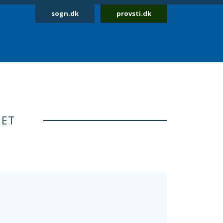
sogn.dk
provsti.dk
NET