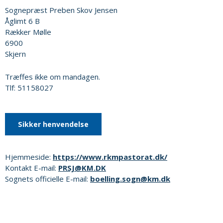
Sognepræst Preben Skov Jensen
Åglimt 6 B
Rækker Mølle
6900
Skjern
Træffes ikke om mandagen.
Tlf: 51158027
Sikker henvendelse
Hjemmeside:
https://www.rkmpastorat.dk/
Kontakt E-mail:
PRSJ@KM.DK
Sognets officielle E-mail:
boelling.sogn@km.dk