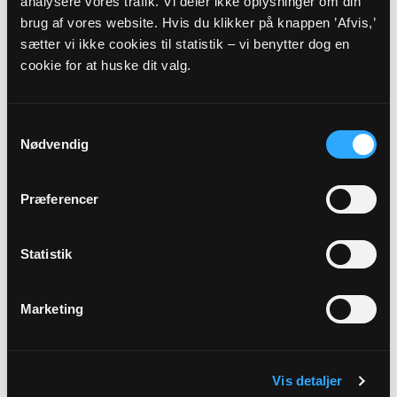
analysere vores trafik. Vi deler ikke oplysninger om din
09
brug af vores website. Hvis du klikker på knappen ’Afvis,’
AUG
sætter vi ikke cookies til statistik – vi benytter dog en
cookie for at huske dit valg.
Højmesse
Finderup Kirke, kl. 10:30
Samtykkevalg
Ruben Elkjær Kristensen
Nødvendig
Alle gudstjenester
Præferencer
Statistik
Marketing
Arrangementer
05
Vis detaljer