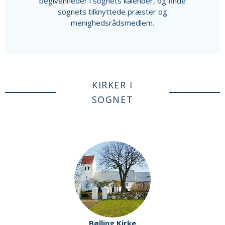
begivenheder i sognets kalender, og finde
sognets tilknyttede præster og
menighedsrådsmedlem.
KIRKER I
SOGNET
Bølling Kirke