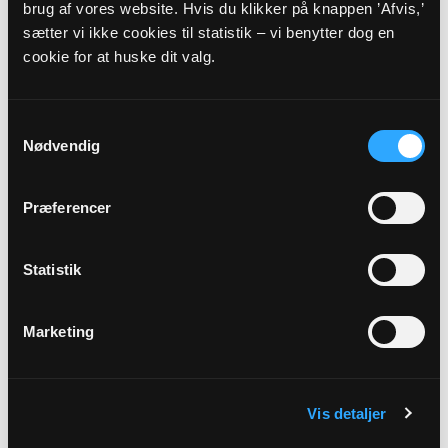
brug af vores website. Hvis du klikker på knappen ’Afvis,’
Præst
sætter vi ikke cookies til statistik – vi benytter dog en
cookie for at huske dit valg.
Mette Marie Dencher
Adresse
Samtykkevalg
Flade konfirmandstuen,
Kirkehøj 8,
7900 Nykøbing M
Nødvendig
Beskrivelse
Præferencer
Har du lyst til at læse Bibelen sammen med andre, er du
velkommen til Bibel- læsegruppe i Flade konfirmandstue. Vi
Statistik
giver os i første omgang i kast med Markusevangeliet. Vi
mødes foreløbig 3 gange inden sommerferien. 19. maj
19.00 2. juni 19.00 16. juni 19.00 Vi byder på kaffe/te og lidt
Marketing
dertil.
Vis detaljer
Tilbage