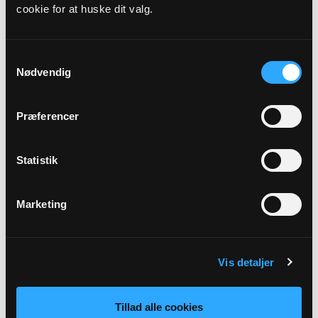
cookie for at huske dit valg.
Præst
Majbrit Weje Kristensen
Samtykkevalg
Nødvendig
Adresse
Birkerød Kirke,
Henrik Gerners Vej 2,
3460 Birkerød
Præferencer
Link
Statistik
Se mere: https://www.birkeroedsogn.dk/b/hojmesse-
36917455
Marketing
Tilbage
Vis detaljer
Tillad alle cookies