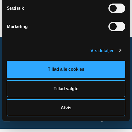
SAMARBEJDER
Statistik
Kirkeadministration
Marketing
Vis detaljer
Om Sogn.dk
Tillad alle cookies
Tilgængelighedserklæring
Privatlivs- og cookiepolitik
Tillad valgte
Kontakt
Afvis
Sogn.dk/admin