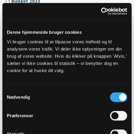
Budget 2023
Myndighedskode: 7850
(CVR-nr. 17082418)
Regnskab 2023
Denne hjemmeside bruger cookies
Myndighedskode: 7850
Vi bruger cookies til at tilpasse vores indhold og til
(CVR-nr. 17082418)
analysere vores trafik. Vi deler ikke oplysninger om din
brug af vores website. Hvis du klikker på knappen ’Afvis,’
Revisor erklæring 2023
sætter vi ikke cookies til statistik – vi benytter dog en
Myndighedskode: 7850
cookie for at huske dit valg.
(CVR-nr. 17082418)
2022
Samtykkevalg
Budget 2022
Nødvendig
Myndighedskode: 7850
(CVR-nr. 17082418)
Præferencer
Regnskab 2022
Myndighedskode: 7850