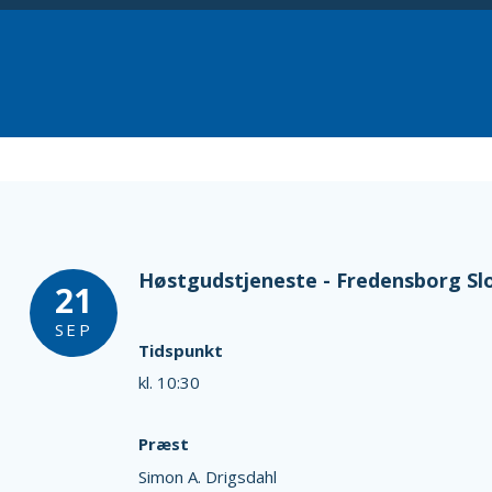
Høstgudstjeneste - Fredensborg Sl
21
SEP
Tidspunkt
kl. 10:30
Præst
Simon A. Drigsdahl