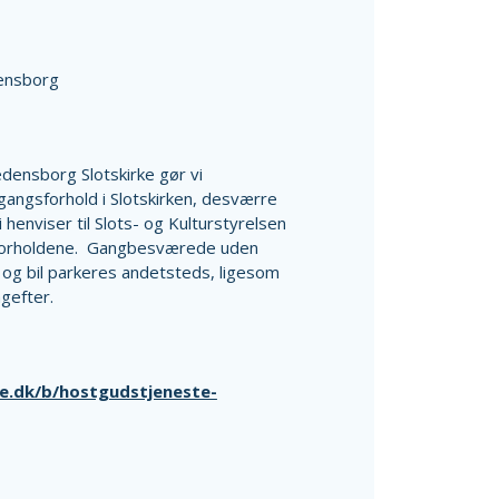
ensborg
edensborg Slotskirke gør vi
angsforhold i Slotskirken, desværre
 henviser til Slots- og Kulturstyrelsen
forholdene. Gangbesværede uden
 og bil parkeres andetsteds, ligesom
gefter.
e.dk/b/hostgudstjeneste-