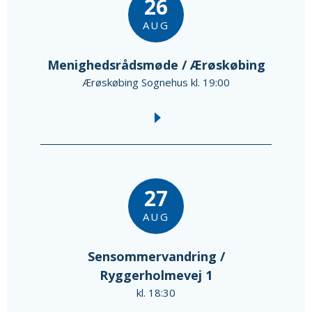
26
AUG
Menighedsrådsmøde / Ærøskøbing
Ærøskøbing Sognehus kl. 19:00
27
AUG
Sensommervandring /
Ryggerholmevej 1
kl. 18:30