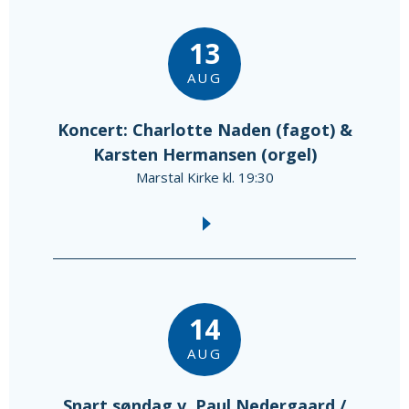
13
AUG
Koncert: Charlotte Naden (fagot) &
Karsten Hermansen (orgel)
Marstal Kirke kl. 19:30
14
AUG
Snart søndag v. Paul Nedergaard /