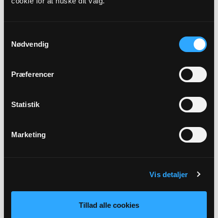
cookie for at huske dit valg.
Præst
Daniel Ettrup Larsen
Samtykkevalg
Nødvendig
Adresse
Zions Kirke,
Nygårdsvej 101,
6700 Esbjerg
Præferencer
Beskrivelse
Statistik
Nytårsdag - m. Kransekage og bobler
Marketing
Tilbage
Vis detaljer
Tillad alle cookies