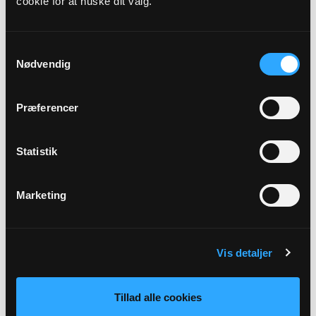
cookie for at huske dit valg.
Kirkedag
9. s. e. trin.
Samtykkevalg
Nødvendig
Præst
Kathrine Buus Olesen
Præferencer
Adresse
Statistik
Voer Kirke,
Voergårdsvej 33,
9330 Dronninglund
Marketing
Tilbage
Vis detaljer
Tillad alle cookies