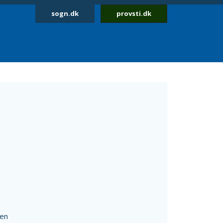
sogn.dk
provsti.dk
sen