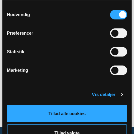
Samtykkevalg
Præst
Nødvendig
Valgmenighedspræst Karen Marianne Kristensen
Præferencer
Adresse
Vejlby Kirke,
Gl Kirkevej 14,
Vejlby,
8961 Allingåbro
Statistik
Marketing
Tilbage
Vis detaljer
Tillad alle cookies
Tillad valgte