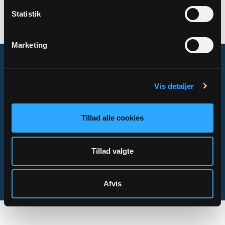
2016
Statistik
Der vil være orienterings- og opstillingsmøde i Vallensbæk
Sognegård tirsdag, den 13.september kl. 19:00
Marketing
Vis detaljer
Om Sogn.dk
Tilgængelighedserklæring
Tillad alle cookies
Privatlivs- og cookiepolitik
Kontakt
Tillad valgte
Sogn.dk/admin
Afvis