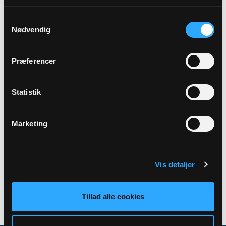
Samtykkevalg
Sted
Nødvendig
Vær Sognehus, Værvej 48, 8700 Horsens
Præferencer
Beskrivelse
Litteraturkredsaften i Vær Sognehus, lokale 1 + 2
Statistik
Marketing
Tilbage
Vis detaljer
Tillad alle cookies