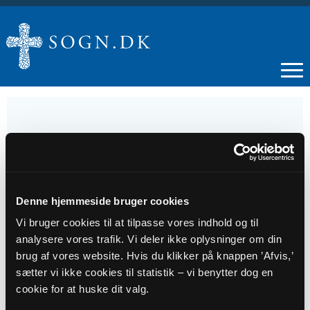
09
JAN
Denne hjemmeside bruger cookies
Vi bruger cookies til at tilpasse vores indhold og til
Litteraturkredsaften i Vær Sognehus, lokale
analysere vores trafik. Vi deler ikke oplysninger om din
1 + 2
brug af vores website. Hvis du klikker på knappen ’Afvis,’
sætter vi ikke cookies til statistik – vi benytter dog en
Tidspunkt
cookie for at huske dit valg.
kl. 19:00 - 22:00