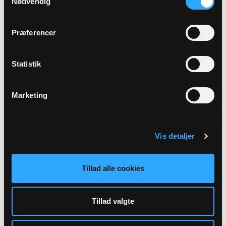
Nødvendig
Horslunde Litteraturkreds
Utterslev sognegård, kl. 12:00
Præferencer
08
Statistik
SEP
Marketing
Indskrivning af konfirmander
Utterslev sognegård, kl. 17:00
Vis detaljer
Alle arrangementer
Tillad alle cookies
Tillad valgte