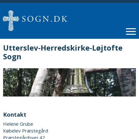
Utterslev-Herredskirke-Løjtofte
Sogn
Kontakt
Helene Grube
Købelev Præstegård
Præstegårdsvej 42