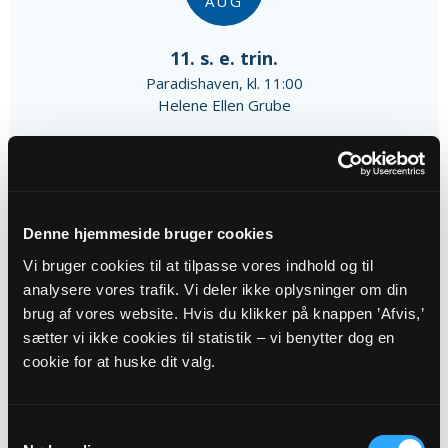
AUG
11. s. e. trin.
Paradishaven, kl. 11:00
Helene Ellen Grube
Alle gudstjenester
Denne hjemmeside bruger cookies
Vi bruger cookies til at tilpasse vores indhold og til
analysere vores trafik. Vi deler ikke oplysninger om din
Arrangementer
brug af vores website. Hvis du klikker på knappen ’Afvis,’
sætter vi ikke cookies til statistik – vi benytter dog en
cookie for at huske dit valg.
03
SEP
Samtykkevalg