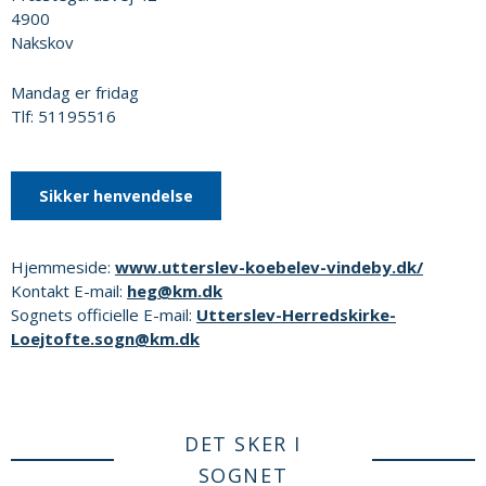
4900
Nakskov
Mandag er fridag
Tlf: 51195516
Sikker henvendelse
Hjemmeside:
www.utterslev-koebelev-vindeby.dk/
Kontakt E-mail:
heg@km.dk
Sognets officielle E-mail:
Utterslev-Herredskirke-
Loejtofte.sogn@km.dk
DET SKER I
SOGNET