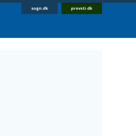
sogn.dk
provsti.dk