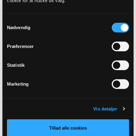
cookie for at huske dit valg.
Præst
Steen Søvndal
Samtykkevalg
Nødvendig
Adresse
Urup Kirke,
Urup Kirkevej 22,
7200 Grindsted
Præferencer
Beskrivelse
Statistik
2. søndag efter Trinitatis v. Steen Søvndal
Marketing
Tilbage
Vis detaljer
Tillad alle cookies