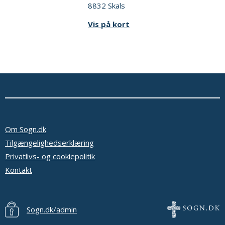
8832 Skals
Vis på kort
Om Sogn.dk
Tilgængelighedserklæring
Privatlivs- og cookiepolitik
Kontakt
Sogn.dk/admin