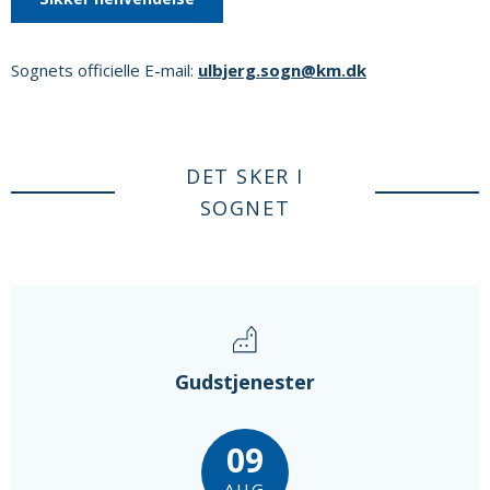
Sognets officielle E-mail:
ulbjerg.sogn@km.dk
DET SKER I
SOGNET
Gudstjenester
09
AUG