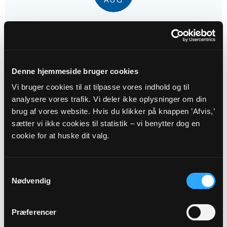
10. s. e. trin.
Ulbjerg Kirke, kl. 11:00
Malene Dahl
Denne hjemmeside bruger cookies
16
Vi bruger cookies til at tilpasse vores indhold og til
analysere vores trafik. Vi deler ikke oplysninger om din
AUG
brug af vores website. Hvis du klikker på knappen ’Afvis,’
sætter vi ikke cookies til statistik – vi benytter dog en
11. s. e. trin.
cookie for at huske dit valg.
Lynderup Kirke, kl. 09:00
Malene Dahl
Samtykkevalg
Nødvendig
Alle gudstjenester
Præferencer