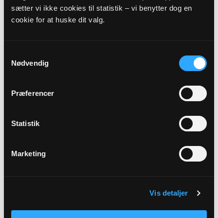
AUG
sætter vi ikke cookies til statistik – vi benytter dog en
cookie for at huske dit valg.
Højmesse i Vrangstrup kirke
Vrangstrup Kirke, kl. 19:00
Benedikte Sveigaard
Samtykkevalg
Nødvendig
Alle gudstjenester
Præferencer
Statistik
Arrangementer
Marketing
09
Vis detaljer
SEP