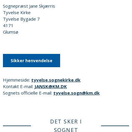
Sognepræst Jane Skjærris
Tyvelse Kirke
Tyvelse Bygade 7
4171
Glumsø
Sikker henvendelse
Hjemmeside:
tyvelse.sognekirke.dk
Kontakt E-mail:
JANSK@KM.DK
Sognets officielle E-mail:
tyvelse.sogn@km.dk
DET SKER I
SOGNET