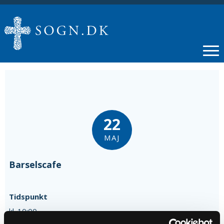
22
MAJ
Barselscafe
Tidspunkt
kl. 10:00