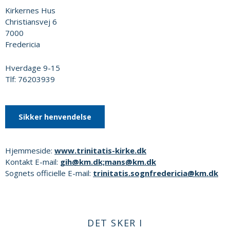
Kirkernes Hus
Christiansvej 6
7000
Fredericia
Hverdage 9-15
Tlf: 76203939
Sikker henvendelse
Hjemmeside:
www.trinitatis-kirke.dk
Kontakt E-mail:
gih@km.dk;mans@km.dk
Sognets officielle E-mail:
trinitatis.sognfredericia@km.dk
DET SKER I