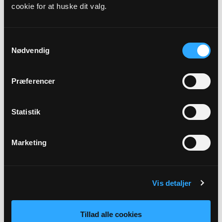
cookie for at huske dit valg.
Præst
Lasse Bach Dybdal
Samtykkevalg
Nødvendig
Adresse
Treenighedskirken,
Grådybet 23,
6700 Esbjerg
Præferencer
Beskrivelse
Statistik
Bemærk venligst tidspunktet !! Kirkedag: 6. søndag efter
trinitatis Dagens tekst: Matthæusevangeliet 19,16-26
Marketing
Tilbage
Vis detaljer
Tillad alle cookies