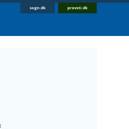
sogn.dk
provsti.dk
g