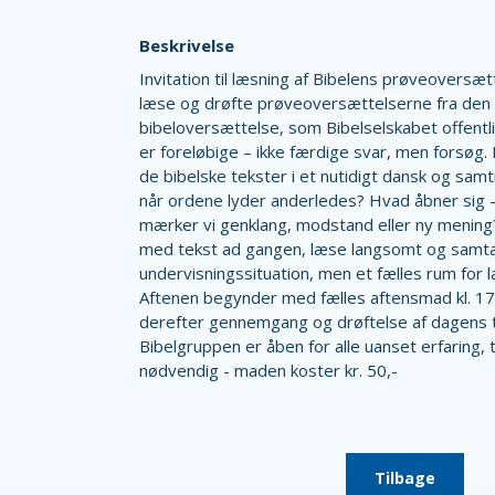
Beskrivelse
Invitation til læsning af Bibelens prøveoversæ
læse og drøfte prøveoversættelserne fra de
bibeloversættelse, som Bibelselskabet offent
er foreløbige – ikke færdige svar, men forsøg.
de bibelske tekster i et nutidigt dansk og samt
når ordene lyder anderledes? Hvad åbner sig –
mærker vi genklang, modstand eller ny mening? 
med tekst ad gangen, læse langsomt og samtal
undervisningssituation, men et fælles rum for l
Aftenen begynder med fælles aftensmad kl. 17.
derefter gennemgang og drøftelse af dagens tek
Bibelgruppen er åben for alle uanset erfaring, tro
nødvendig - maden koster kr. 50,-
Tilbage