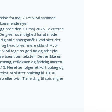
ttelse fra maj 2025 Vi vil sammen
n kommende nye
liggjorde den 30. maj 2025 Teksterne
 De giver os mulighed for at møde
idig stille spørgsmål: Hvad sker der,
 og hvad bliver mere uklart? Hvor
Vi vil tage os god tid og arbejde
e åbent om teksten. Det er ikke en
æsning, refleksion og åndelig undren.
15. Herefter følger et kort oplæg og
st. Vi slutter omkring kl. 19.30.
 eller tvivl. Tilmelding til spisning er