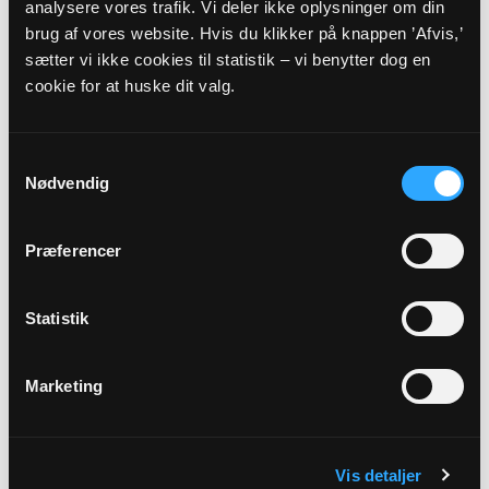
analysere vores trafik. Vi deler ikke oplysninger om din
Præst
brug af vores website. Hvis du klikker på knappen ’Afvis,’
sætter vi ikke cookies til statistik – vi benytter dog en
Morten Sørensen
cookie for at huske dit valg.
Adresse
Treenighedskirken,
Grådybet 23,
6700 Esbjerg
Samtykkevalg
Nødvendig
Beskrivelse
Sammen mindes vi dem, vi savner
Præferencer
Allehelgensgudstjeneste skaber plads til at mindes og
sørge over dem, vi har mistet. Og der er plads til at takke
Statistik
for det liv, vi fik lov at dele med dem. Når vi holder
gudstjeneste på Allehelgens dag, læses navnene på dem,
der døde i det forløbne år. Inden gudstjenesten (kl. 15.00-
Marketing
15.45) er der mulighed for at drikke en kop kaffe eller the i
kirkens sal. Kirkedag og dagens tekst kan findes her
Vis detaljer