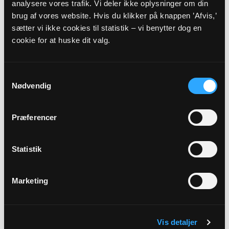
analysere vores trafik. Vi deler ikke oplysninger om din
brug af vores website. Hvis du klikker på knappen ’Afvis,’
Præst
sætter vi ikke cookies til statistik – vi benytter dog en
cookie for at huske dit valg.
Therese
Sted
Samtykkevalg
Agerskov præstegård
Nødvendig
Beskrivelse
Præferencer
Fælles pinsegudstjeneste 2. pinsedag I år fejrer vi vores
fælles pinsegudstjeneste i haven ved Agerskov
Statistik
præstegård. Vær med til at styrke fællesskabet i vore
sogne gennem fællessang, gudstjeneste og hygge.
Medbring selv noget at sidde på. Efter gudstjenesten står
Marketing
FDF Arrild/ Branderup klar med kaffe og kage. Alle er
hjertelig velkommen.
Vis detaljer