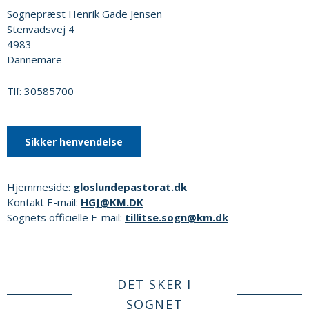
Sognepræst Henrik Gade Jensen
Stenvadsvej 4
4983
Dannemare
Tlf: 30585700
Sikker henvendelse
Hjemmeside:
gloslundepastorat.dk
Kontakt E-mail:
HGJ@KM.DK
Sognets officielle E-mail:
tillitse.sogn@km.dk
DET SKER I
SOGNET