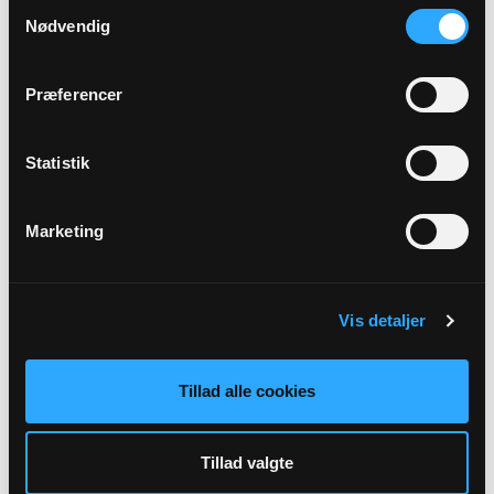
AUG
Samtykkevalg
Nødvendig
12. s. e. trin.
Tillitse Kirke, kl. 09:30
Præferencer
Henrik Gade Jensen
Statistik
Alle gudstjenester
Marketing
Vis detaljer
Arrangementer
Der er ingen forestående arrangementer indtastet.
Tillad alle cookies
Tillad valgte