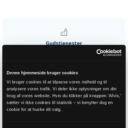
Gudstjenester
09
AUG
Denne hjemmeside bruger cookies
Vi bruger cookies til at tilpasse vores indhold og til
Friluftsgudstj.
analysere vores trafik. Vi deler ikke oplysninger om din
Maglehøj strand, kl. 19:00
brug af vores website. Hvis du klikker på knappen ’Afvis,’
Henrik Gade Jensen
sætter vi ikke cookies til statistik – vi benytter dog en
cookie for at huske dit valg.
23