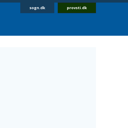
sogn.dk
provsti.dk