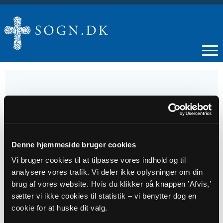
14
JUN
Denne hjemmeside bruger cookies
Vi bruger cookies til at tilpasse vores indhold og til
Højmesse i Stoholm Kirke v./Anna-Christine
analysere vores trafik. Vi deler ikke oplysninger om din
Elming
brug af vores website. Hvis du klikker på knappen ’Afvis,’
sætter vi ikke cookies til statistik – vi benytter dog en
Tidspunkt
cookie for at huske dit valg.
kl. 10:30 - 11:15