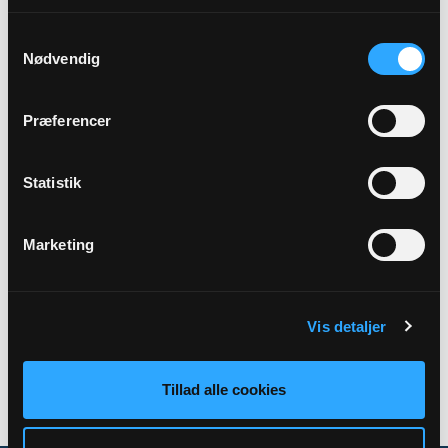
Samtykkevalg
Præst
Nødvendig
Anna-Christine Bruhn Elming
Præferencer
Adresse
Stoholm Kirke,
Søndergade 34,
7850 Stoholm Jyll
Statistik
Marketing
Tilbage
Vis detaljer
Tillad alle cookies