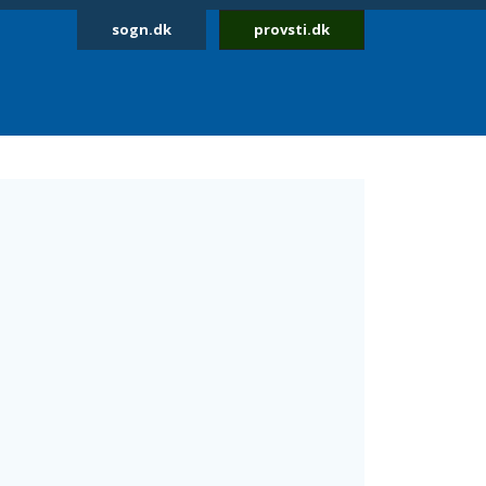
sogn.dk
provsti.dk