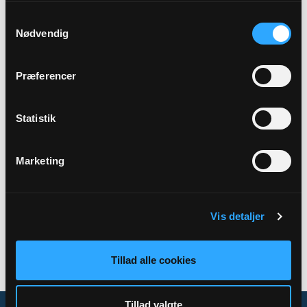
Samtykkevalg
Præst
Nødvendig
Trine Savannah Parbo
Præferencer
Adresse
Tim Plejehjem,
Eskesensvej,
6980 Tim
Statistik
Marketing
Tilbage
Vis detaljer
Tillad alle cookies
Tillad valgte