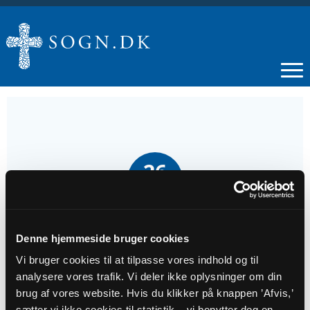
26
JUL
Gudstjeneste i Sottrup kirke
Denne hjemmeside bruger cookies
Vi bruger cookies til at tilpasse vores indhold og til
Tidspunkt
analysere vores trafik. Vi deler ikke oplysninger om din
kl. 11:00 - 12:00
brug af vores website. Hvis du klikker på knappen ’Afvis,’
sætter vi ikke cookies til statistik – vi benytter dog en