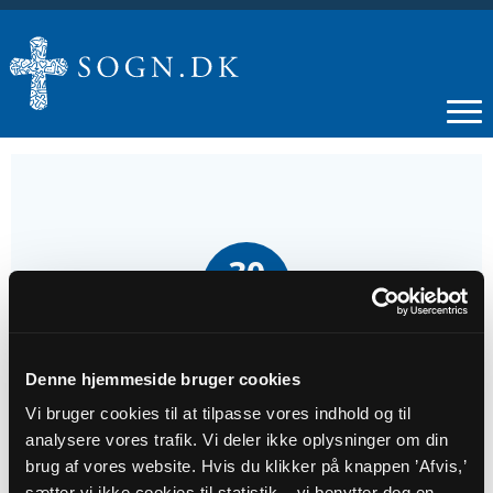
30
AUG
Gudstjeneste i Hygum Kirke
Denne hjemmeside bruger cookies
Vi bruger cookies til at tilpasse vores indhold og til
Tidspunkt
analysere vores trafik. Vi deler ikke oplysninger om din
kl. 09:00
brug af vores website. Hvis du klikker på knappen ’Afvis,’
sætter vi ikke cookies til statistik – vi benytter dog en