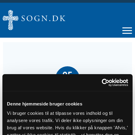
05
JUL
Gudstjeneste i Hygum Kirke
Denne hjemmeside bruger cookies
Vi bruger cookies til at tilpasse vores indhold og til
Tidspunkt
analysere vores trafik. Vi deler ikke oplysninger om din
kl. 10:30
brug af vores website. Hvis du klikker på knappen ’Afvis,’
sætter vi ikke cookies til statistik – vi benytter dog en