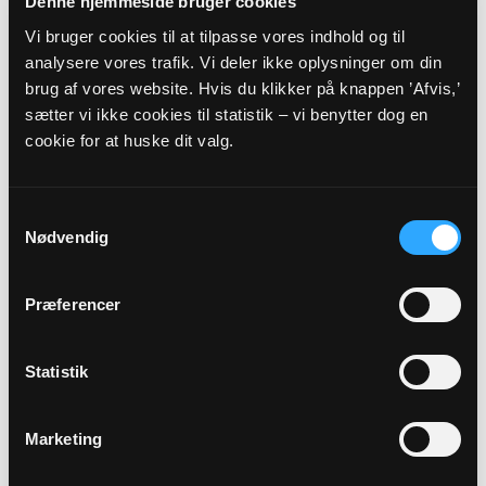
Denne hjemmeside bruger cookies
Referat MR-møde 07-06-2023
Vi bruger cookies til at tilpasse vores indhold og til
analysere vores trafik. Vi deler ikke oplysninger om din
Referat_MR-moede__07-06-2023.pdf
brug af vores website. Hvis du klikker på knappen ’Afvis,’
Referat MR-møde 13-09-2023
sætter vi ikke cookies til statistik – vi benytter dog en
cookie for at huske dit valg.
MR-møde 13-09-2023
referat MR-møde 8-8-2023
Samtykkevalg
Nødvendig
Referat MR-møde 8-8-2023
Referat MR-møde 10-10-2023
Præferencer
Referat MR-møde 10-10-2023
Referat MR-møde 14-11-2023
Statistik
Referat_MR-moede_14-11-2023.pdf
Marketing
Referat MR-møde 22-11-2023