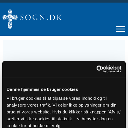
18
NOV
Denne hjemmeside bruger cookies
Mad & fællessang i Skelund kirkehus - med
Vi bruger cookies til at tilpasse vores indhold og til
tilmelding
analysere vores trafik. Vi deler ikke oplysninger om din
brug af vores website. Hvis du klikker på knappen ’Afvis,’
Tidspunkt
sætter vi ikke cookies til statistik – vi benytter dog en
cookie for at huske dit valg.
kl. 18:00