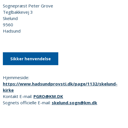
Sognepræst Peter Grove
Teglbakkevej 3
Skelund
9560
Hadsund
Sikker henvendelse
Hjemmeside:
https://www.hadsundprovsti.dk/page/1132/skelund-
kirke
Kontakt E-mail:
PGRO@KM.DK
Sognets officielle E-mail:
skelund.sogn@km.dk