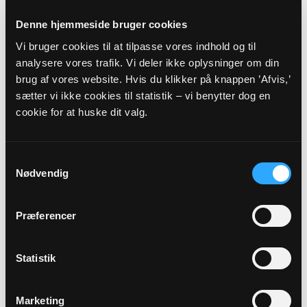
06
Denne hjemmeside bruger cookies
SEP
Vi bruger cookies til at tilpasse vores indhold og til
analysere vores trafik. Vi deler ikke oplysninger om din
Skovmesse i Veddum byskov
brug af vores website. Hvis du klikker på knappen ’Afvis,’
Skelund Kirke, kl. 19:00
sætter vi ikke cookies til statistik – vi benytter dog en
Peter Grove
cookie for at huske dit valg.
Alle gudstjenester
Samtykkevalg
Nødvendig
Præferencer
Arrangementer
Statistik
24
Marketing