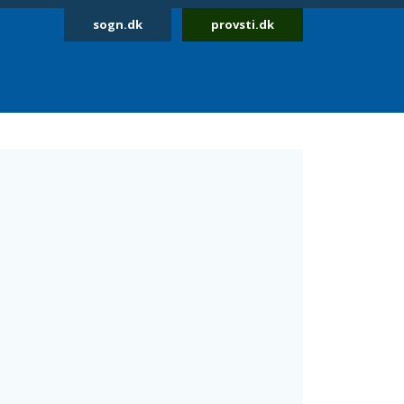
sogn.dk
provsti.dk