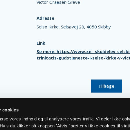
Victor Graeser-Greve
Adresse
Selsø Kirke,
Selsøvej 28,
4050 Skibby
Link
Se mere: https://www.xn--skuldelev-selsk
trinitatis-gudstjeneste-i-selso-kirke-v-v
Tilbage
 cookies
lpasse vores indhold og til analysere vores trafik. Vi deler ikke op
vis du klikker på knappen ’Afvis,’ sætter vi ikke cookies til stati