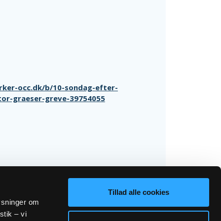
irker-occ.dk/b/10-sondag-efter-
ictor-graeser-greve-39754055
Tillad alle cookies
lysninger om
stik – vi