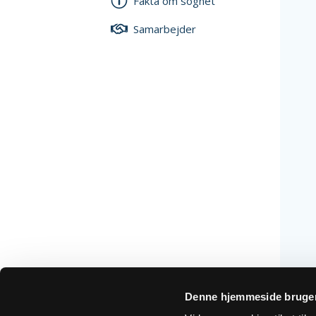
Fakta om sognet
Samarbejder
Denne hjemmeside bruger