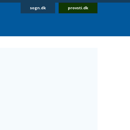
sogn.dk
provsti.dk