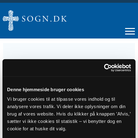
29
MAJ
Denne hjemmeside bruger cookies
Vi bruger cookies til at tilpasse vores indhold og til
Kristi Himmelfartsgudstjeneste i Sandby
analysere vores trafik. Vi deler ikke oplysninger om din
Kirke
brug af vores website. Hvis du klikker på knappen ’Afvis,’
sætter vi ikke cookies til statistik – vi benytter dog en
Tidspunkt
cookie for at huske dit valg.
kl. 10:30 - 11:30