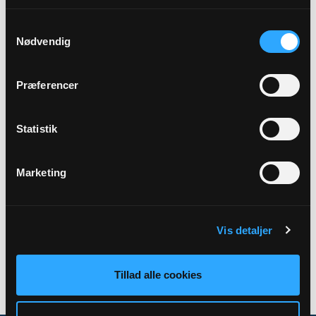
Samtykkevalg
Præst
Nødvendig
Jane Skjærris
Præferencer
Adresse
Sandby Kirke,
Kirkevej 13,
4171 Glumsø
Statistik
Marketing
Tilbage
Vis detaljer
Tillad alle cookies