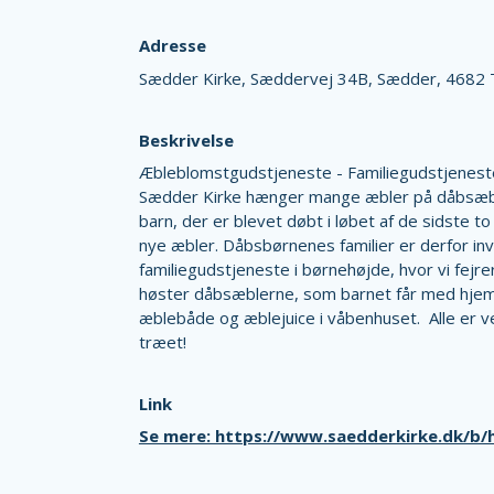
Adresse
Sædder Kirke,
Sæddervej 34B,
Sædder,
4682 
Beskrivelse
Æbleblomstgudstjeneste - Familiegudstjenest
Sædder Kirke hænger mange æbler på dåbsæble
barn, der er blevet døbt i løbet af de sidste to 
nye æbler. Dåbsbørnenes familier er derfor invit
familiegudstjeneste i børnehøjde, hvor vi fejre
høster dåbsæblerne, som barnet får med hjem.
æblebåde og æblejuice i våbenhuset. Alle er 
træet!
Link
Se mere: https://www.saedderkirke.dk/b