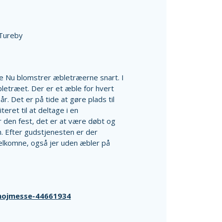
Tureby
e Nu blomstrer æbletræerne snart. I
træet. Der er et æble for hvert
år. Det er på tide at gøre plads til
eret til at deltage i en
r den fest, det er at være døbt og
 Efter gudstjenesten er der
velkomne, også jer uden æbler på
/hojmesse-44661934