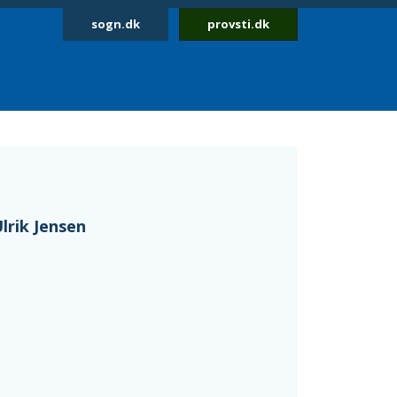
sogn.dk
provsti.dk
lrik Jensen