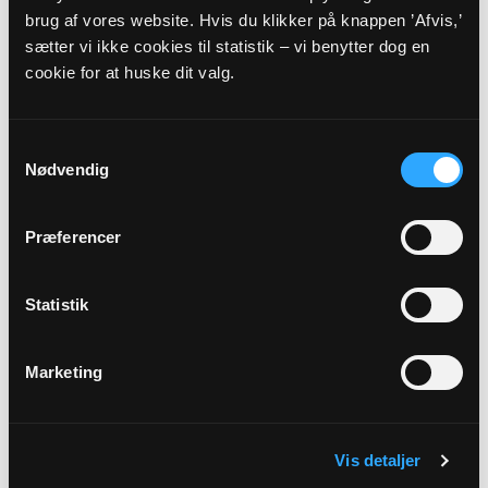
brug af vores website. Hvis du klikker på knappen ’Afvis,’
Præst
sætter vi ikke cookies til statistik – vi benytter dog en
Hanne V. Jørgensen
cookie for at huske dit valg.
Adresse
Samtykkevalg
Rubjerg Kirke,
Kronholmsvej 92,
Rubjerg,
9480 Løkken
Nødvendig
Beskrivelse
Præferencer
19. søndag efter Trinitatis
Statistik
Link
Se mere:
https://www.lokkenstorpastorat.dk/b/gudstjeneste-
Marketing
41233933
Vis detaljer