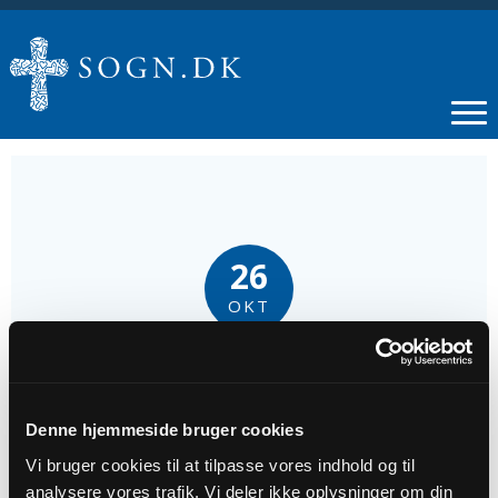
26
OKT
Gudstjeneste
Denne hjemmeside bruger cookies
Tidspunkt
Vi bruger cookies til at tilpasse vores indhold og til
kl. 09:30
analysere vores trafik. Vi deler ikke oplysninger om din