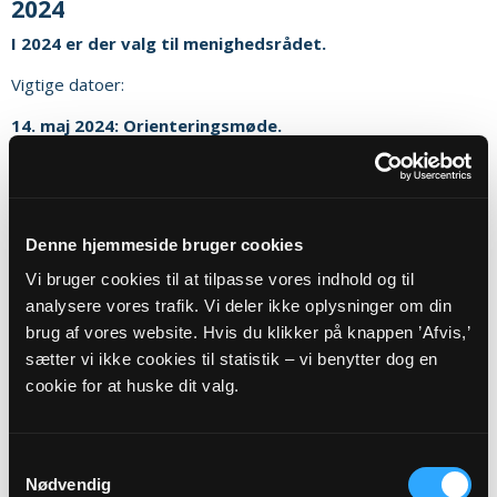
2024
I 2024 er der valg til menighedsrådet.
Vigtige datoer:
14. maj 2024: Orienteringsmøde.
På orienteringsmødet vil dit lokale menighedsråd fortælle om
hvad de har lavet i de forløbne fire år. Derudover vil du høre
om menighedsrådets kommende opgaver, hvor mange
kandidater, der skal vælges til menighedsrådet og datoer og
Denne hjemmeside bruger cookies
regler for valgforsamlingen hvor det nye menighedsråd skal
Vi bruger cookies til at tilpasse vores indhold og til
vælges.
analysere vores trafik. Vi deler ikke oplysninger om din
17. september 2024: Valgforsamling
brug af vores website. Hvis du klikker på knappen ’Afvis,’
sætter vi ikke cookies til statistik – vi benytter dog en
På valgforsamling kan du enten selv stille op som kandidat
cookie for at huske dit valg.
eller ved at være med til at vælge, hvem der skal sidde i
menighedsrådet blandt de opstillede kandidater. På
valgforsamlingen præsenteres kandidaterne. Valget af
Samtykkevalg
menighedsrådene foregår ved skriftlig afstemning mellem
Nødvendig
kandidaterne og resultatet heraf afgør, hvem der er valgt til