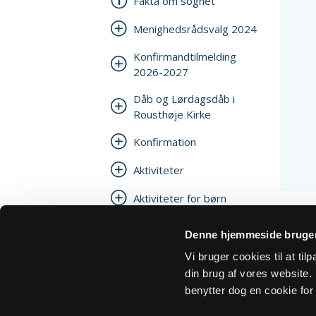
Fakta om sognet
Menighedsrådsvalg 2024
Konfirmandtilmelding
2026-2027
Dåb og Lørdagsdåb i
Rousthøje Kirke
Konfirmation
Aktiviteter
Aktiviteter for børn
Kirkeblad
Denne hjemmeside bruger
Kirkegårdstakster
Vi bruger cookies til at ti
Rousthøje Kirkegård
din brug af vores website. H
benytter dog en cookie for 