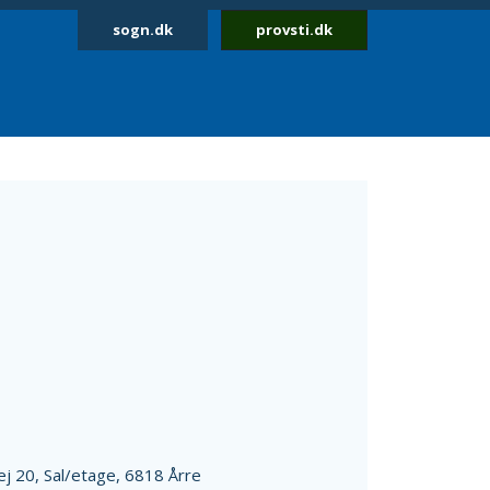
sogn.dk
provsti.dk
ej 20,
Sal/etage,
6818 Årre