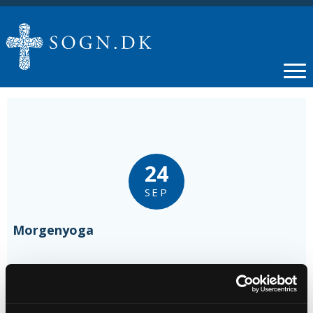
24
SEP
Morgenyoga
Tidspunkt
kl. 08:00