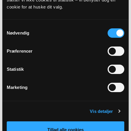
cookie for at huske dit valg.
Præst
Martin Friis
Samtykkevalg
Nødvendig
Adresse
Frihavnskirken,
Willemoesgade 68,
2100 København Ø
Præferencer
Link
Se mere:
Statistik
https://www.rosenvaengetssogn.dk/b/hojmesse-
38708044
Marketing
Tilbage
Vis detaljer
Tillad alle cookies