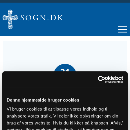
31
AUG
HØJMESSE | 11. s. e. Trinitatis
Denne hjemmeside bruger cookies
Vi bruger cookies til at tilpasse vores indhold og til
Tidspunkt
analysere vores trafik. Vi deler ikke oplysninger om din
kl. 10:30
brug af vores website. Hvis du klikker på knappen ’Afvis,’
sætter vi ikke cookies til statistik – vi benytter dog en