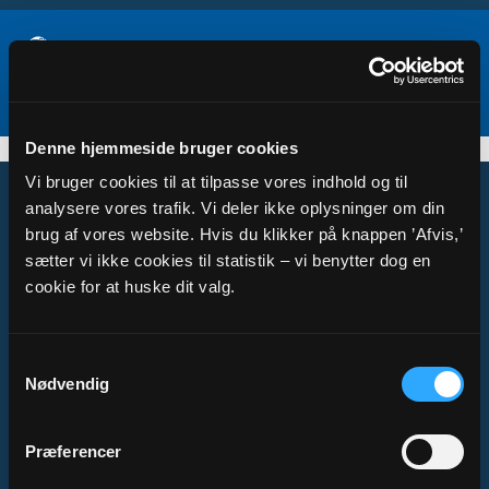
Denne hjemmeside bruger cookies
Vi bruger cookies til at tilpasse vores indhold og til
analysere vores trafik. Vi deler ikke oplysninger om din
brug af vores website. Hvis du klikker på knappen ’Afvis,’
sætter vi ikke cookies til statistik – vi benytter dog en
Om Sogn.dk
cookie for at huske dit valg.
Tilgængelighedserklæring
Privatlivs- og cookiepolitik
Samtykkevalg
Kontakt
Nødvendig
Præferencer
Sogn.dk/admin