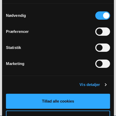
Præst
Samtykkevalg
Nikolaj Hartung Kjærby
Nødvendig
Adresse
Præferencer
Sankt Clemens Kirke,
Bedegadevej 1A,
Klemensker,
3782
Klemensker
Statistik
Marketing
Tilbage
Vis detaljer
Tillad alle cookies