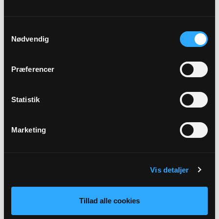
Præst
Maj Brit Hvid Christensen
Samtykkevalg
Nødvendig
Sted
Præferencer
Link
Statistik
Se mere: www.rindumkirke.dk
Marketing
Tilbage
Vis detaljer
Tillad alle cookies